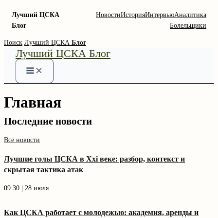
Лучший ЦСКА
Новости
История
Интервью
Аналитика
Блог
Болельщики
Skip
Поиск
Лучший ЦСКА
Блог
Лучший ЦСКА Блог
to
content
Главная
Последние новости
Все новости
Лучшие голы ЦСКА в Xxi веке: разбор, контекст и
скрытая тактика атак
09:30 | 28 июля
Как ЦСКА работает с молодежью: академия, аренды и