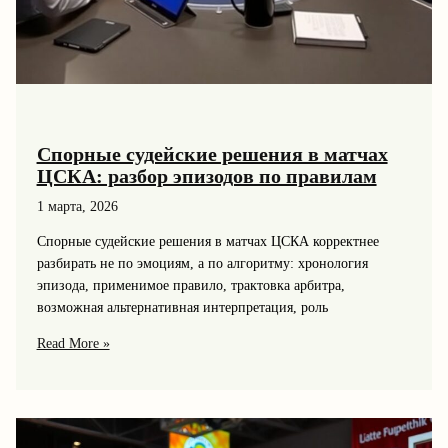
Спорные судейские решения в матчах
ЦСКА: разбор эпизодов по правилам
1 марта, 2026
Спорные судейские решения в матчах ЦСКА корректнее
разбирать не по эмоциям, а по алгоритму: хронология
эпизода, применимое правило, трактовка арбитра,
возможная альтернативная интерпретация, роль
Спорные
Read More »
судейские
решения
в
матчах