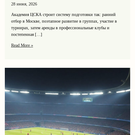
28 июня, 2026
Академия ЦСКА строит систему подготовки так: ранний
отбор в Москве, поэтапное развитие в группах, участие в
турнирах, затем аренды в профессиональные клубы и
постепенная […]
Как
Read More »
ЦСКА
работает
с
молодежью:
академия,
аренды
и
шансы
пробиться
в
основу