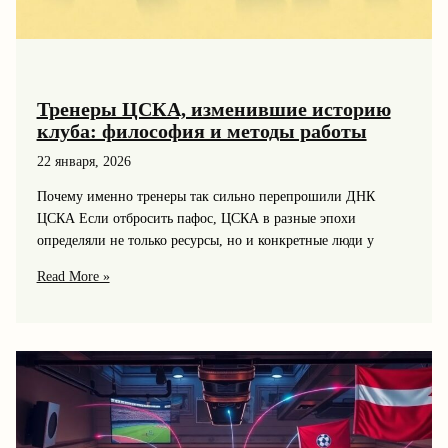
Тренеры ЦСКА, изменившие историю
клуба: философия и методы работы
22 января, 2026
Почему именно тренеры так сильно перепрошили ДНК
ЦСКА Если отбросить пафос, ЦСКА в разные эпохи
определяли не только ресурсы, но и конкретные люди у
Тренеры
Read More »
ЦСКА,
изменившие
историю
клуба:
философия
и
методы