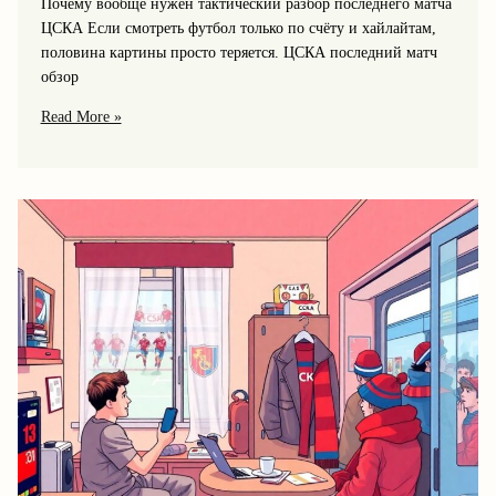
Почему вообще нужен тактический разбор последнего матча
ЦСКА Если смотреть футбол только по счёту и хайлайтам,
половина картины просто теряется. ЦСКА последний матч
обзор
Тактический
Read More »
разбор
последнего
матча
ЦСКА
и
xg:
ключевые
решения
тренера