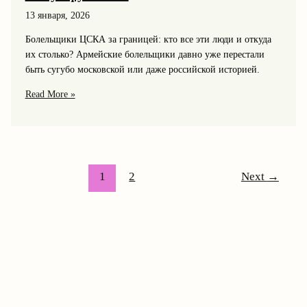
13 января, 2026
Болельщики ЦСКА за границей: кто все эти люди и откуда
их столько? Армейские болельщики давно уже перестали
быть сугубо московской или даже российской историей.
Болельщики
Read More »
ЦСКА
за
границей:
как
армейцы
1
2
Next
→
из
Европы,
Азии
и
Америки
живут
футболом