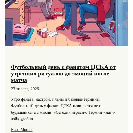
Футбольный день с фанатом ЦСКА от
утренних ритуалов до эмоций после
матча
23 января, 2026
Утро фаната: настрой, планы и базовые термины
Футбольный день у фаната ЦСКА начинается не с
будильника, а с мысли: «Сегодня играем». Термин «матч-
дэй» удобно
Футбольный
Read More »