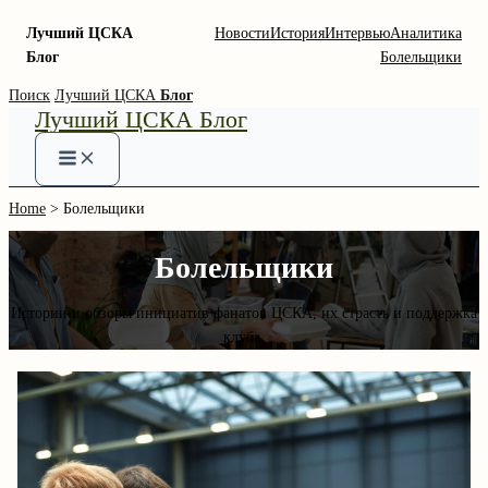
Лучший ЦСКА
Новости
История
Интервью
Аналитика
Блог
Болельщики
Skip
Поиск
Лучший ЦСКА
Блог
Лучший ЦСКА Блог
to
content
Home
Болельщики
Болельщики
Истории и обзоры инициатив фанатов ЦСКА, их страсть и поддержка
клуба.