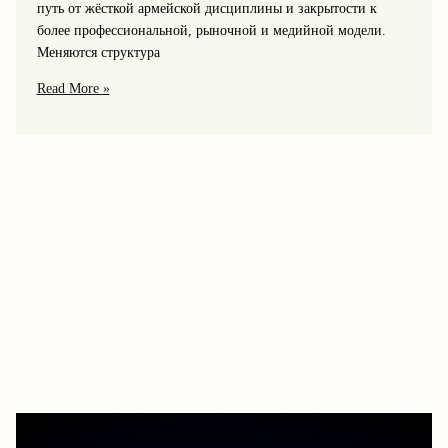
путь от жёсткой армейской дисциплины и закрытости к
более профессиональной, рыночной и медийной модели.
Меняются структура
Интервью
Read More »
с
ветераном
ЦСКА:
как
изменился
клуб
изнутри
за
десятилетия