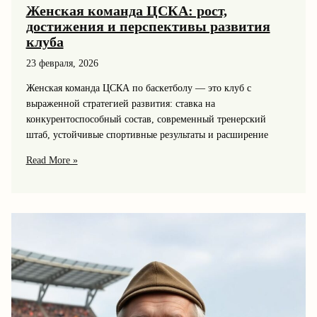
Женская команда ЦСКА: рост,
достижения и перспективы развития
клуба
23 февраля, 2026
Женская команда ЦСКА по баскетболу — это клуб с
выраженной стратегией развития: ставка на
конкурентоспособный состав, современный тренерский
штаб, устойчивые спортивные результаты и расширение
Женская
Read More »
команда
ЦСКА:
рост,
достижения
и
перспективы
развития
клуба