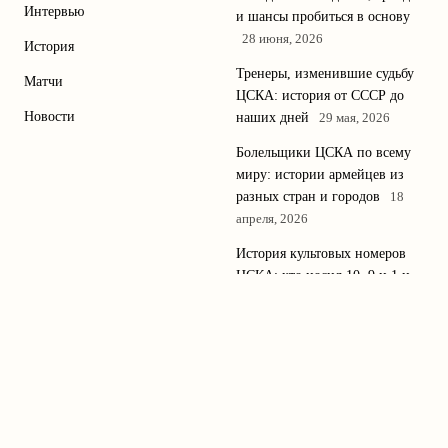
Интервью
и шансы пробиться в основу
28 июня, 2026
История
Тренеры, изменившие судьбу
Матчи
ЦСКА: история от СССР до
Новости
наших дней
29 мая, 2026
Болельщики ЦСКА по всему
миру: истории армейцев из
разных стран и городов
18
апреля, 2026
История культовых номеров
ЦСКА: кто носил 10, 9 и 1 и
чем запомнились игроки
11
апреля, 2026
© 2026
Актуальные новости, аналитика и история
Лучший ЦСКА
футбольного клуба ЦСКА для преданных
Блог
болельщиков.