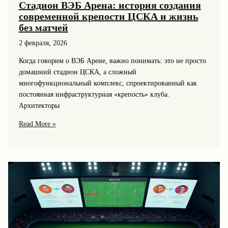
Стадион ВЭБ Арена: история создания
современной крепости ЦСКА и жизнь
без матчей
2 февраля, 2026
Когда говорим о ВЭБ Арене, важно понимать: это не просто
домашний стадион ЦСКА, а сложный
многофункциональный комплекс, спроектированный как
постоянная инфраструктурная «крепость» клуба.
Архитекторы
Стадион
Read More »
ВЭБ
Арена:
история
создания
современной
крепости
ЦСКА
и
жизнь