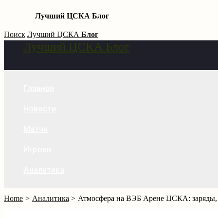
Лучший ЦСКА Блог
Skip
Поиск
Лучший ЦСКА
Блог
Лучший ЦСКА Блог
to
Search
content
Главная
Новости
Матчи
Игроки
Аналитика
Home
Аналитика
Атмосфера на ВЭБ Арене ЦСКА: заряды, 