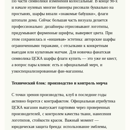
По части символики изменения колоссальные. В конце 90‑х
и начале нулевых многие баннеры рисовали буквально на
простынях, шарфы вязали «знакомые бабушки», флаги
штопали дома. Сейчас большая часть визуала делается
профессионально: дизайнеры отрисовывают логотипы,
придумывают фирменные шрифты, выверяют цвета. При
этом сохранилась и «нишевая» эстетика: авторские шарфы
ограниченными тиражами, с отсылками к конкретным
выездам или культовым матчам. Для новичка фанатская
символика ЦСКА шарфы флаги купить — это уже не квест,
а вопрос пары кликов: есть и официальный мерч, и
узкоспециализированные фан‑магазины.
Технический блок: производство и контроль мерча
С точки зрения производства, клуб в последние годы
активно борется с контрафактом. Официальная атрибутика
ЦСКА магазин выпускает партиями через проверенных
производителей, с контролем качества ткани, нанесения
логотипов, стойкости красок. Важный момент —
юридическая защита бренда: использование эмблемы,