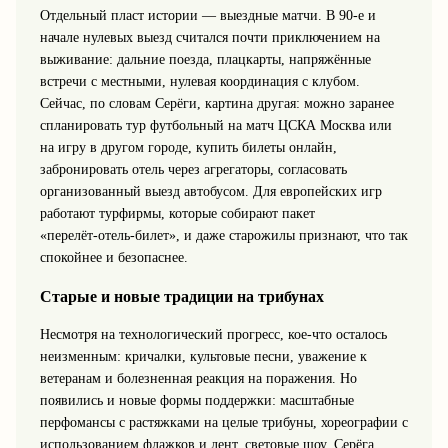
Отдельный пласт истории — выездные матчи. В 90‑е и
начале нулевых выезд считался почти приключением на
выживание: дальние поезда, плацкарты, напряжённые
встречи с местными, нулевая координация с клубом.
Сейчас, по словам Серёги, картина другая: можно заранее
спланировать тур футбольный на матч ЦСКА Москва или
на игру в другом городе, купить билеты онлайн,
забронировать отель через агрегаторы, согласовать
организованный выезд автобусом. Для европейских игр
работают турфирмы, которые собирают пакет
«перелёт‑отель‑билет», и даже старожилы признают, что так
спокойнее и безопаснее.
Старые и новые традиции на трибунах
Несмотря на технологический прогресс, кое‑что осталось
неизменным: кричалки, культовые песни, уважение к
ветеранам и болезненная реакция на поражения. Но
появились и новые формы поддержки: масштабные
перфомансы с растяжками на целые трибуны, хореографии с
использованием флажков и лент, световые шоу. Серёга