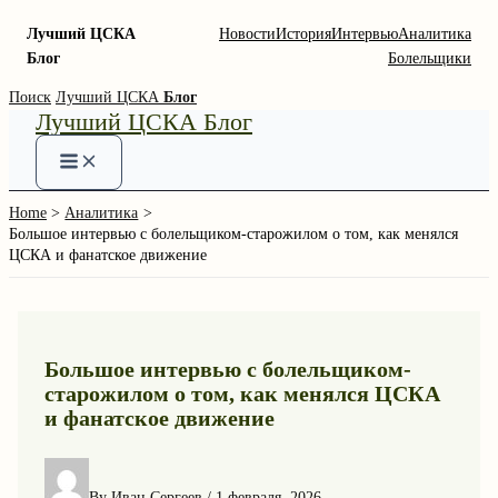
Лучший ЦСКА
Новости
История
Интервью
Аналитика
Блог
Болельщики
Skip
Поиск
Лучший ЦСКА
Блог
Лучший ЦСКА Блог
to
content
Home
Аналитика
Большое интервью с болельщиком-старожилом о том, как менялся
ЦСКА и фанатское движение
Большое интервью с болельщиком-
старожилом о том, как менялся ЦСКА
и фанатское движение
By
Иван Сергеев
/
1 февраля, 2026