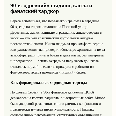
90‑е: «древний» стадион, кассы и
фанатский хардкор
Серёга вспоминает, что первая его игра была в середине
90‑х, ещё на старом стадионе на Песчаной улице.
Деревянные лавки, хлипкие ограждения, дикие очереди в
кассы — это был классический футбольный антураж
постсоветской эпохи. Никто не думал про комфорт, сервис
или развлечения: ты приходил «болеть до хрипоты», а не за
атмосферы ради. Билеты брали в день матча, без интернета
и предзаказов — занять очередь за пару часов до начала
считалось нормой, а если ты приходил с ребятами из
фан‑сектора, всегда находился «лишний» билет.
Как формировалась хардкорная торсида
По словам Серёги, в 90‑х фанатское движение ЦСКА
держалось на костяке радикально настроенных ребят. Много
было дворовой романтики, много уличных конфликтов и
практически нулевая институциональность. Никаких
согласованных перфомансов, структурных объединений с