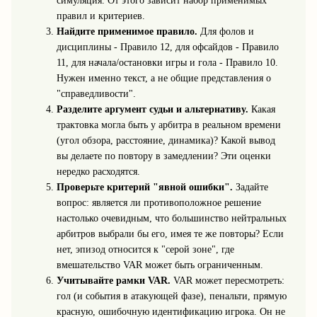
симуляция. От этого зависит набор применимых
правил и критериев.
Найдите применимое правило.
Для фолов и
дисциплины - Правило 12, для офсайдов - Правило
11, для начала/остановки игры и гола - Правило 10.
Нужен именно текст, а не общие представления о
"справедливости".
Разделите аргумент судьи и альтернативу.
Какая
трактовка могла быть у арбитра в реальном времени
(угол обзора, расстояние, динамика)? Какой вывод
вы делаете по повтору в замедлении? Эти оценки
нередко расходятся.
Проверьте критерий "явной ошибки".
Задайте
вопрос: является ли противоположное решение
настолько очевидным, что большинство нейтральных
арбитров выбрали бы его, имея те же повторы? Если
нет, эпизод относится к "серой зоне", где
вмешательство VAR может быть ограниченным.
Учитывайте рамки VAR.
VAR может пересмотреть:
гол (и события в атакующей фазе), пенальти, прямую
красную, ошибочную идентификацию игрока. Он не