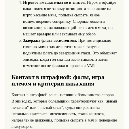
Игровое вмешательство в эпизод.
Игрок в офсайде
наказывается не за саму позицию, а за влияние на
игру: касание мяча, попытка сыграть, явное
помехотворение сопернику. Спорные моменты
возникают, когда нападающий не касается мяча, но
мешает вратарю или закрывает ему обзор.
Задержка флага ассистентом.
При потенциально
голевых моментах ассистент может тянуть с
поднятием флага до завершения атаки. Это объясняет
эпизоды, когда гол сначала засчитывают, а затем
отменяют после флажка и проверки VAR.
Контакт в штрафной: фолы, игра
плечом и критерии наказания
Контакт в штрафной зоне - источник большинства споров.
В эпизодах, которые болельщики характеризуют как "явный
пенальти" или "чистый стык", судьи опираются на
несколько критериев: интенсивность, точка контакта,
направление движения, попытка сыграть в мяч и поведение
атакующего.