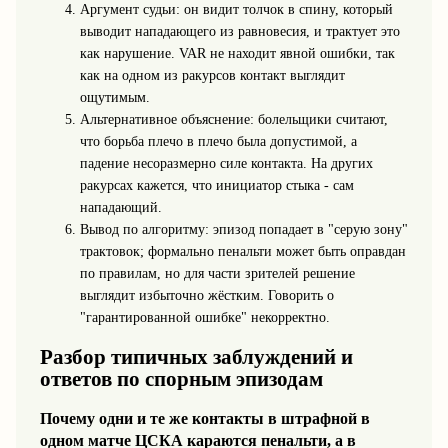
Аргумент судьи: он видит толчок в спину, который
выводит нападающего из равновесия, и трактует это
как нарушение. VAR не находит явной ошибки, так
как на одном из ракурсов контакт выглядит
ощутимым.
Альтернативное объяснение: болельщики считают,
что борьба плечо в плечо была допустимой, а
падение несоразмерно силе контакта. На других
ракурсах кажется, что инициатор стыка - сам
нападающий.
Вывод по алгоритму: эпизод попадает в "серую зону"
трактовок; формально пенальти может быть оправдан
по правилам, но для части зрителей решение
выглядит избыточно жёстким. Говорить о
"гарантированной ошибке" некорректно.
Разбор типичных заблуждений и
ответов по спорным эпизодам
Почему одни и те же контакты в штрафной в
одном матче ЦСКА караются пенальти, а в