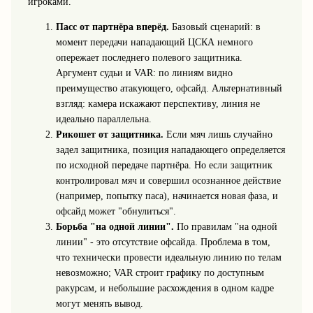
игроками.
Пасс от партнёра вперёд.
Базовый сценарий: в
момент передачи нападающий ЦСКА немного
опережает последнего полевого защитника.
Аргумент судьи и VAR: по линиям видно
преимущество атакующего, офсайд. Альтернативный
взгляд: камера искажают перспективу, линия не
идеально параллельна.
Рикошет от защитника.
Если мяч лишь случайно
задел защитника, позиция нападающего определяется
по исходной передаче партнёра. Но если защитник
контролировал мяч и совершил осознанное действие
(например, попытку паса), начинается новая фаза, и
офсайд может "обнулиться".
Борьба "на одной линии".
По правилам "на одной
линии" - это отсутствие офсайда. Проблема в том,
что технически провести идеальную линию по телам
невозможно; VAR строит графику по доступным
ракурсам, и небольшие расхождения в одном кадре
могут менять вывод.