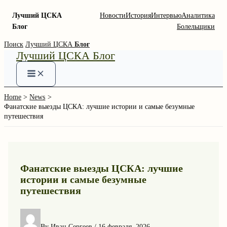
Лучший ЦСКА
Новости
История
Интервью
Аналитика
Блог
Болельщики
Skip
Поиск
Лучший ЦСКА
Блог
Лучший ЦСКА Блог
to
content
Home
News
Фанатские выезды ЦСКА: лучшие истории и самые безумные
путешествия
Фанатские выезды ЦСКА: лучшие
истории и самые безумные
путешествия
By
Иван Сергеев
/
16 февраля, 2026