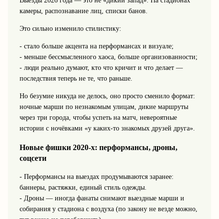
Выезды 2026 года — это не «дикий запад». На стадионах
камеры, распознавание лиц, списки банов.
Это сильно изменило стилистику:
- стало больше акцента на перформансах и визуале;
- меньше бессмысленного хаоса, больше организованности;
- люди реально думают, кто что кричит и что делает —
последствия теперь не те, что раньше.
Но безумие никуда не делось, оно просто сменило формат:
ночные марши по незнакомым улицам, дикие маршруты
через три города, чтобы успеть на матч, невероятные
истории с ночёвками «у каких-то знакомых друзей друга».
Новые фишки 2020-х: перформансы, дроны,
соцсети
- Перформансы на выездах продумываются заранее:
баннеры, растяжки, единый стиль одежды.
- Дроны — иногда фанаты снимают выездные марши и
собирания у стадиона с воздуха (по закону не везде можно,