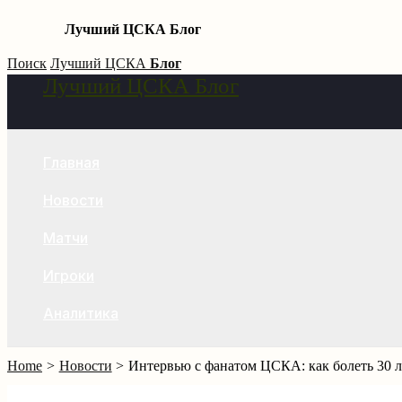
Лучший ЦСКА Блог
Skip
Поиск
Лучший ЦСКА
Блог
Лучший ЦСКА Блог
to
Search
content
Главная
Новости
Матчи
Игроки
Аналитика
Home
Новости
Интервью с фанатом ЦСКА: как болеть 30 ле