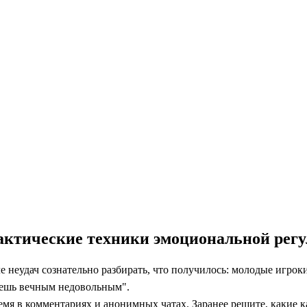
актические техники эмоциональной рег
 неудач сознательно разбирать, что получилось: молодые игроки
удешь вечным недовольным".
я в комментариях и анонимных чатах. Заранее решите, какие ка