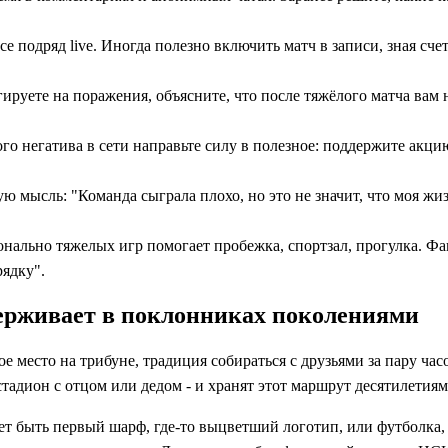
се подряд live. Иногда полезно включить матч в записи, зная сче
гируете на поражения, объясните, что после тяжёлого матча ва
го негатива в сети направьте силу в полезное: поддержите акци
 мысль: "Команда сыграла плохо, но это не значит, что моя жиз
ально тяжелых игр помогает пробежка, спортзал, прогулка. Фан
ядку".
держивает в поклонниках поколениями
 место на трибуне, традиция собираться с друзьями за пару час
тадион с отцом или дедом - и хранят этот маршрут десятилетиям
т быть первый шарф, где-то выцветший логотип, или футболка, 