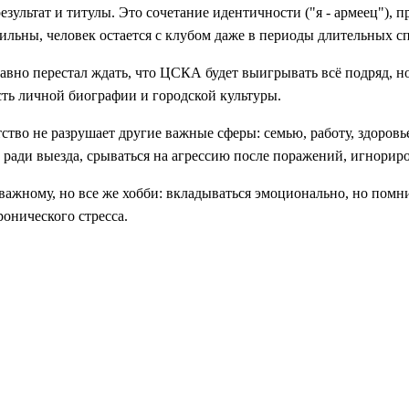
результат и титулы. Это сочетание идентичности ("я - армеец")
ильны, человек остается с клубом даже в периоды длительных сп
вно перестал ждать, что ЦСКА будет выигрывать всё подряд, но
часть личной биографии и городской культуры.
ство не разрушает другие важные сферы: семью, работу, здоровье
и ради выезда, срываться на агрессию после поражений, игнориро
ажному, но все же хобби: вкладываться эмоционально, но помни
ронического стресса.