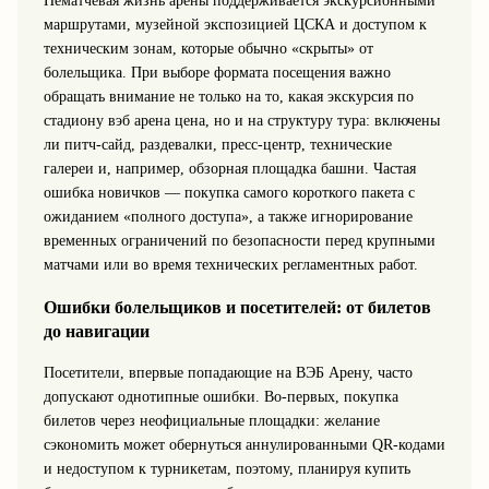
Нематчевая жизнь арены поддерживается экскурсионными
маршрутами, музейной экспозицией ЦСКА и доступом к
техническим зонам, которые обычно «скрыты» от
болельщика. При выборе формата посещения важно
обращать внимание не только на то, какая экскурсия по
стадиону вэб арена цена, но и на структуру тура: включены
ли питч-сайд, раздевалки, пресс-центр, технические
галереи и, например, обзорная площадка башни. Частая
ошибка новичков — покупка самого короткого пакета с
ожиданием «полного доступа», а также игнорирование
временных ограничений по безопасности перед крупными
матчами или во время технических регламентных работ.
Ошибки болельщиков и посетителей: от билетов
до навигации
Посетители, впервые попадающие на ВЭБ Арену, часто
допускают однотипные ошибки. Во-первых, покупка
билетов через неофициальные площадки: желание
сэкономить может обернуться аннулированными QR-кодами
и недоступом к турникетам, поэтому, планируя купить